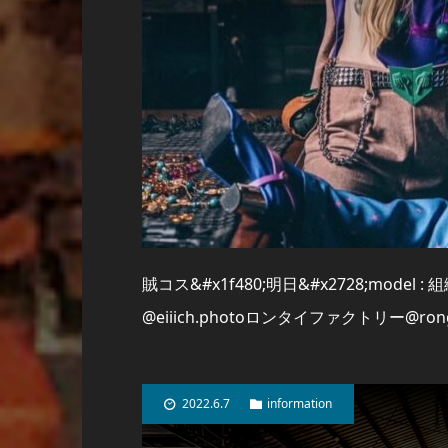
賊コス&#x1f480;明日&#x2728;model 
@eiiich.photoロンタイファクトリー@rong
2022.6.7
information