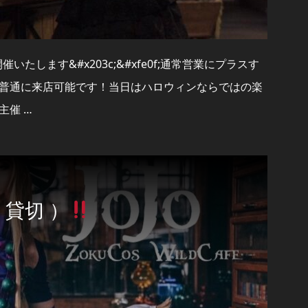
いたします&#x203c;&#xfe0f;通常営業にプラスす
普通に来店可能です！当日はハロウィンならではの楽
主催 …
 貸切 ）