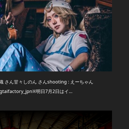
: 組織 さん甘々しのん さんshooting : えーちゃん
taifactory_jpn※明日7月2日はイ…